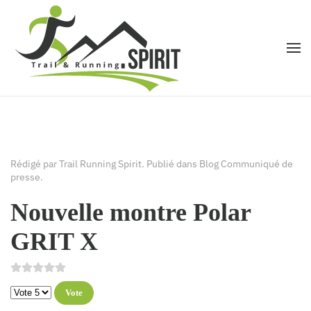
Accéder au contenu principal
Rédigé par Trail Running Spirit. Publié dans
Blog Communiqué de
presse
.
Nouvelle montre Polar
GRIT X
Veuillez voter