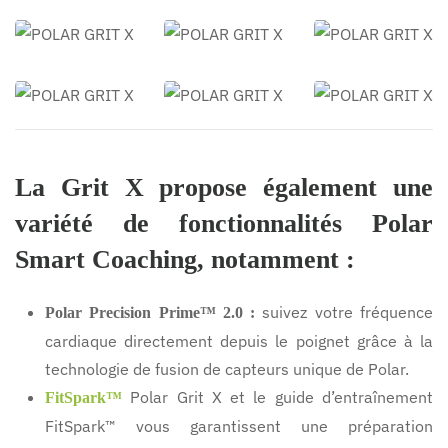
Polar-
Polar-
Polar-
Grit-X -
Grit-X -
Grit-X -
429€
429€
429€
Polar-
Polar-
Polar-
Grit-X -
Grit-X -
Grit-X -
429€
429€
429€
La Grit X propose également une
variété de fonctionnalités Polar
Smart Coaching, notamment :
suivez votre fréquence
Polar Precision Prime™ 2.0 :
cardiaque directement depuis le poignet grâce à la
technologie de fusion de capteurs unique de Polar.
Polar Grit X et le guide d’entraînement
FitSpark™
FitSpark™ vous garantissent une préparation