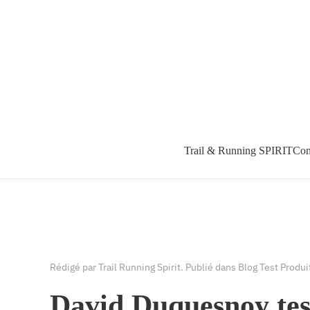
Accéder au contenu principal
Trail & Running SPIRIT
Com
Rédigé par Trail Running Spirit. Publié dans
Blog Test Produi
David Duquesnoy te