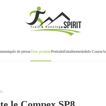
muniqués de presse
Tests produits
Portraits
Entraînements
Info Course
Ac
ts
.
ste le Compex SP8