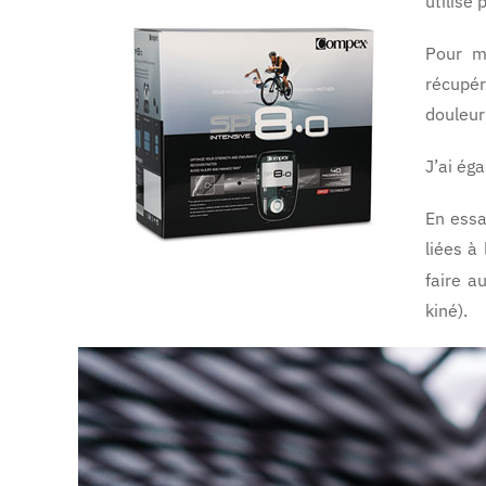
utilisé
Pour m
récupér
douleur
J’ai ég
En essa
liées à 
faire a
kiné).