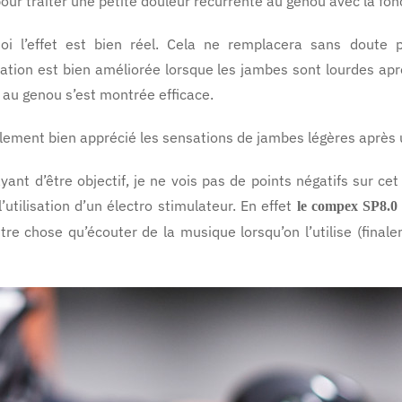
 pour traiter une petite douleur récurrente au genou avec la fon
oi l’effet est bien réel. Cela ne remplacera sans doute 
ation est bien améliorée lorsque les jambes sont lourdes apr
 au genou s’est montrée efficace.
alement bien apprécié les sensations de jambes légères après uti
yant d’être objectif, je ne vois pas de points négatifs sur ce
l’utilisation d’un électro stimulateur. En effet
le compex SP8.0
utre chose qu’écouter de la musique lorsqu’on l’utilise (fin