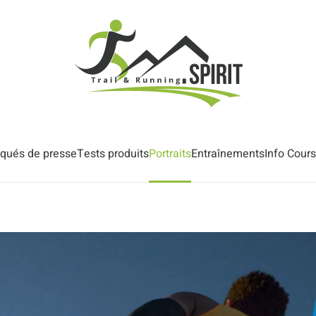
ués de presse
Tests produits
Portraits
Entraînements
Info Cour