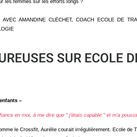
our les femmes sur les efforts longs ?
E AVEC AMANDINE CLÉCHET, COACH ECOLE DE TRAI
LOGIE
UREUSES SUR ECOLE DE
 enfants
–
ance en moi, à me dire que " j'étais capable " et m'a poussé
me le Crossfit, Aurélie courait irrégulièrement. Ecole de Tra