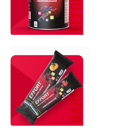
ERGYSPORT - Performance
barre EFFORT
ERGYSPORT -
Performance
Natural
Boost