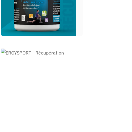
ERGYSPORT -
Récupération
boisson ERGYSPORT
REGEN’
ERGYSPORT -
Récupération