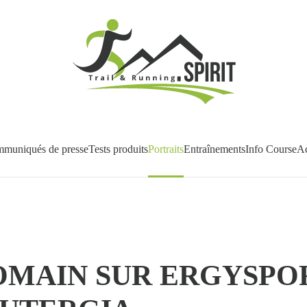
muniqués de presse
Tests produits
Portraits
Entraînements
Info Course
Ac
OMAIN SUR ERGYSPOR