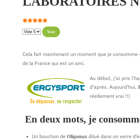
LABORATOIRES 
Vote utilisateur:
5
/
5
Veuillez voter
Cela fait maintenant un moment que je consomme
de la France qui est un ami.
Au début, j’ai pris l
d’après. Aujourd’hui,
réellement vrai !!)
En deux mots, je consomm
Un bouchon de
dilué dans un verre d’e
Oligomax