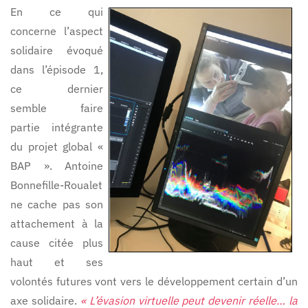
En ce qui
concerne l’aspect
solidaire évoqué
dans l’épisode 1,
ce dernier
semble faire
partie intégrante
du projet global «
BAP ». Antoine
Bonnefille-Roualet
ne cache pas son
attachement à la
cause citée plus
haut et ses
volontés futures vont vers le développement certain d’un
axe solidaire.
« L’évasion virtuelle peut devenir réelle… la