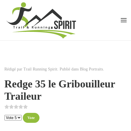
Accéder au contenu principal
Rédigé par Trail Running Spirit. Publié dans
Blog Portraits
.
Redge 35 le Gribouilleur
Traileur
Veuillez voter