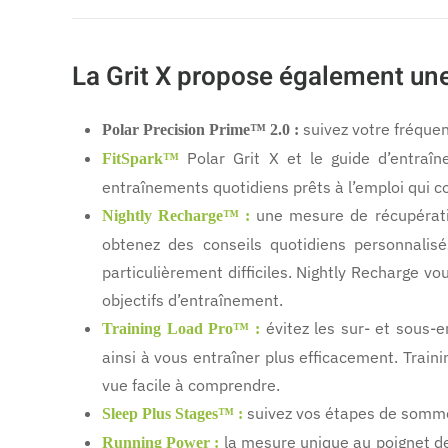
429€
La Grit X propose également une
suivez votre fréquen
Polar Precision Prime™ 2.0 :
Polar Grit X et le guide d’entraî
FitSpark™
entraînements quotidiens prêts à l’emploi qui c
une mesure de récupérati
Nightly Recharge™ :
obtenez des conseils quotidiens personnalisé
particulièrement difficiles. Nightly Recharge v
objectifs d’entraînement.
évitez les sur- et sous-e
Training Load Pro™ :
ainsi à vous entraîner plus efficacement. Tra
vue facile à comprendre.
suivez vos étapes de sommei
Sleep Plus Stages™ :
la mesure unique au poignet de 
Running Power :