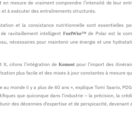
nt en mesure de vraiment comprendre l’intensité de leur en
s et à exécuter des entraînements structurés.
ratation et la consistance nutritionnelle sont essentielles
de ravitaillement intelligent
de Polar est le com
FuelWise™
n eau, nécessaires pour maintenir une énergie et une hydrat
 X, citons l’intégration de
pour l’import des itinérai
Komoot
fication plus facile et des mises à jour constantes à mesure qu
le au monde il y a plus de 40 ans », explique Tomi Saario, PDG 
ifiques que quiconque dans l’industrie – la précision, la crédi
éunir des décennies d’expertise et de perspicacité, devenant 