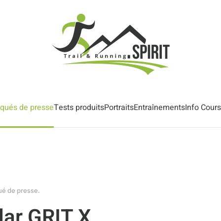
ués de presse
Tests produits
Portraits
Entraînements
Info Cour
é de presse
.
lar GRIT X