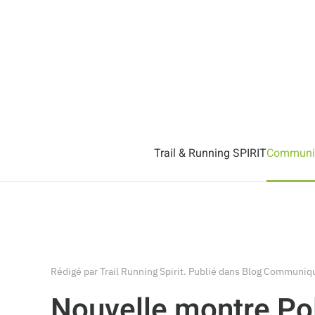
Accéder au contenu principal
Trail & Running SPIRIT
Communiq
Rédigé par Trail Running Spirit. Publié dans
Blog Communiqu
Nouvelle montre Po