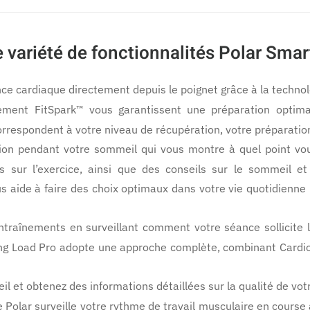
429€
 variété de fonctionnalités Polar Sma
ce cardiaque directement depuis le poignet grâce à la technol
nement FitSpark™ vous garantissent une préparation optima
orrespondent à votre niveau de récupération, votre préparation
on pendant votre sommeil qui vous montre à quel point vou
s sur l’exercice, ainsi que des conseils sur le sommeil et 
ous aide à faire des choix optimaux dans votre vie quotidienne
ntraînements en surveillant comment votre séance sollicite 
ining Load Pro adopte une approche complète, combinant Cardi
l et obtenez des informations détaillées sur la qualité de vo
Polar surveille votre rythme de travail musculaire en course à