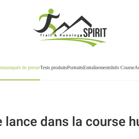
muniqués de presse
Tests produits
Portraits
Entraînements
Info Course
Ac
 lance dans la course h