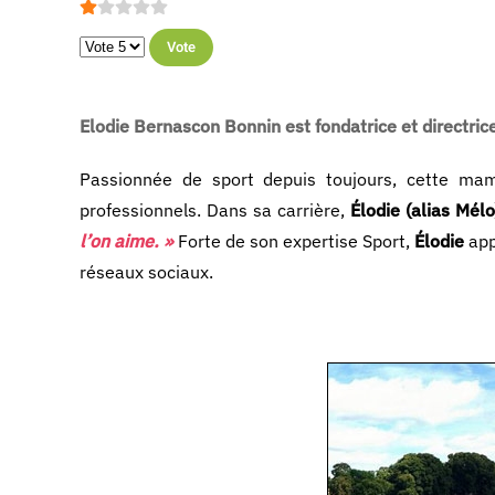
Vote utilisateur:
1
/
5
Veuillez voter
Elodie Bernascon Bonnin est fondatrice et directr
Passionnée de sport depuis toujours, cette mama
professionnels. Dans sa carrière,
Élodie (alias Mélo
l’on aime. »
Forte de son expertise Sport,
Élodie
app
réseaux sociaux.