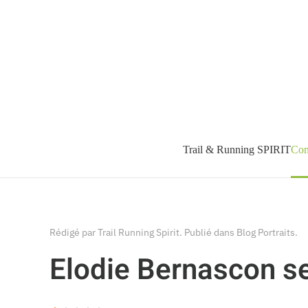
Accéder au contenu principal
Trail & Running SPIRIT
Com
Rédigé par Trail Running Spirit. Publié dans
Blog Portraits
.
Elodie Bernascon se